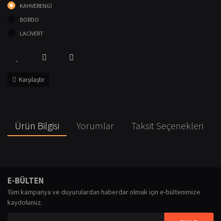
KAHVERENGİ
BORDO
LACİVERT
Karşılaştır
Ürün Bilgisi
Yorumlar
Taksit Seçenekleri
Bu ürünün fiyat bilgisi, resim, ürün açıklamalarında ve diğer konularda
yetersiz gördüğünüz noktaları öneri formunu kullanarak tarafımıza
Bu ürüne ilk yorumu siz yapın!
E-BÜLTEN
iletebilirsiniz.
Tüm kampanya ve duyurulardan haberdar olmak için e-bültenimize
Görüş ve önerileriniz için teşekkür ederiz.
kaydolunuz.
Yorum Yaz
Ürün resmi kalitesiz, bozuk veya görüntülenemiyor.