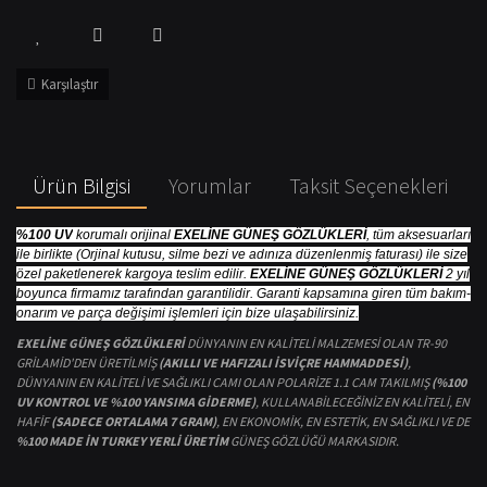
Karşılaştır
Ürün Bilgisi
Yorumlar
Taksit Seçenekleri
%100 UV
korumalı orijinal
EXELİNE GÜNEŞ GÖZLÜKLERİ
, tüm aksesuarları
ile birlikte (Orjinal kutusu, silme bezi ve adınıza düzenlenmiş faturası) ile size
özel paketlenerek kargoya teslim edilir.
EXELİNE GÜNEŞ GÖZLÜKLERİ
2 yıl
boyunca firmamız tarafından garantilidir. Garanti kapsamına giren tüm bakım-
onarım ve parça değişimi işlemleri için bize ulaşabilirsiniz.
EXELİNE GÜNEŞ GÖZLÜKLERİ
DÜNYANIN EN KALİTELİ MALZEMESİ OLAN TR-90
GRİLAMİD'DEN ÜRETİLMİŞ
(AKILLI VE HAFIZALI İSVİÇRE HAMMADDESİ)
,
DÜNYANIN EN KALİTELİ VE SAĞLIKLI CAMI OLAN POLARİZE 1.1 CAM TAKILMIŞ
(%100
UV KONTROL VE %100 YANSIMA GİDERME)
, KULLANABİLECEĞİNİZ EN KALİTELİ, EN
HAFİF
(SADECE ORTALAMA 7 GRAM)
, EN EKONOMİK, EN ESTETİK, EN SAĞLIKLI VE DE
%100 MADE İN TURKEY YERLİ ÜRETİM
GÜNEŞ GÖZLÜĞÜ MARKASIDIR.