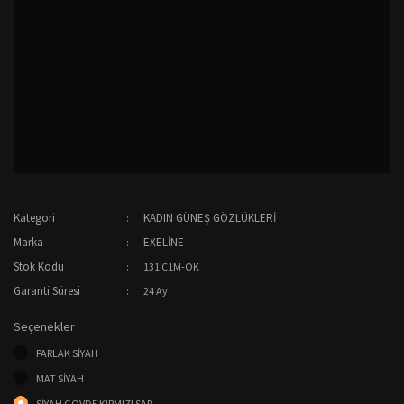
Kategori
KADIN GÜNEŞ GÖZLÜKLERİ
Marka
EXELİNE
Stok Kodu
131 C1M-OK
Garanti Süresi
24 Ay
Seçenekler
PARLAK SİYAH
MAT SİYAH
SİYAH GÖVDE KIRMIZI SAP