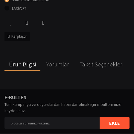
LACİVERT
Karşılaştır
Ürün Bilgisi
Yorumlar
Taksit Seçenekleri
Bu ürünün fiyat bilgisi, resim, ürün açıklamalarında ve diğer konularda
yetersiz gördüğünüz noktaları öneri formunu kullanarak tarafımıza
Bu ürüne ilk yorumu siz yapın!
E-BÜLTEN
iletebilirsiniz.
Tüm kampanya ve duyurulardan haberdar olmak için e-bültenimize
Görüş ve önerileriniz için teşekkür ederiz.
kaydolunuz.
Yorum Yaz
Ürün resmi kalitesiz, bozuk veya görüntülenemiyor.
EKLE
Ürün açıklamasında eksik bilgiler bulunuyor.