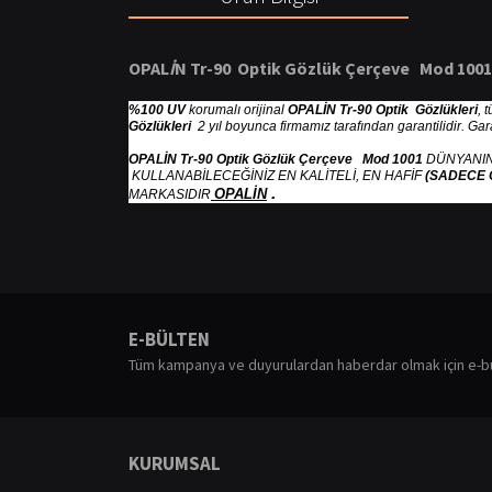
OPAL
İ
N Tr-90 Optik G
ö
zl
ü
k
Ç
er
ç
eve Mod 1001
%100 UV
korumalı orijinal
OPALİN Tr-90 Optik Gözlükleri
, 
Gözlükleri
2 yıl boyunca firmamız tarafından garantilidir. Ga
OPALİN Tr-90 Optik Gözlük Çerçeve Mod 1001
DÜNYANIN
KULLANABİLECEĞİNİZ EN KALİTELİ, EN HAFİF
(SADECE 
.
OPALİN
MARKASIDIR
Bu ürünün fiyat bilgisi, resim, ürün açıklamalarında ve diğ
Görüş ve önerileriniz için teşekkür ederiz.
E-BÜLTEN
Ürün resmi kalitesiz, bozuk veya görüntülenemiyor.
Tüm kampanya ve duyurulardan haberdar olmak için e-b
Ürün açıklamasında eksik bilgiler bulunuyor.
Ürün bilgilerinde hatalar bulunuyor.
Ürün fiyatı diğer sitelerden daha pahalı.
KURUMSAL
Bu ürüne benzer farklı alternatifler olmalı.