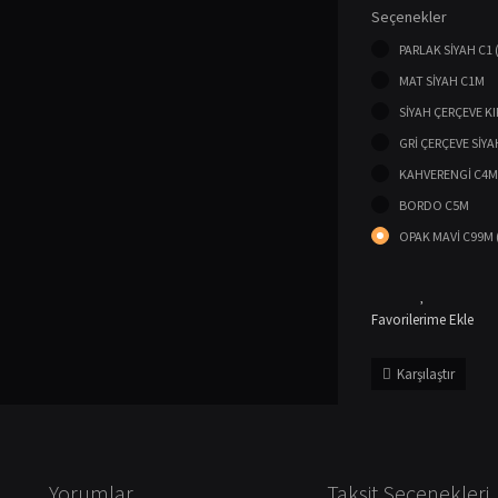
Seçenekler
PARLAK SİYAH C1 
MAT SİYAH C1M
SİYAH ÇERÇEVE K
GRİ ÇERÇEVE SİYA
KAHVERENGİ C4M
BORDO C5M
OPAK MAVİ C99M 
Karşılaştır
Yorumlar
Taksit Seçenekleri