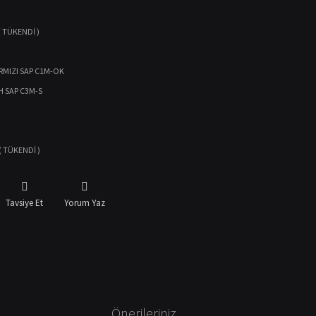
( TÜKENDİ )
IRMIZI SAP C1M-OK
H SAP C3M-S
( TÜKENDİ )
Tavsiye Et
Yorum Yaz
Önerileriniz