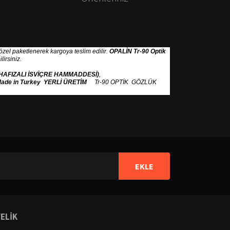
e özel paketlenerek kargoya teslim edilir.
OPALİN Tr-90 Optik
irsiniz.
 HAFIZALI İSVİÇRE HAMMADDESİ)
,
ade in Turkey YERLİ ÜRETİM
Tr-90 OPTİK GÖZLÜK
ilirsiniz.
EKLE
ELİK