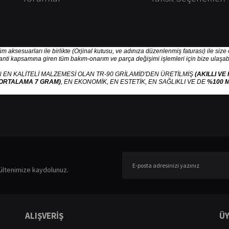
tüm aksesuarları ile birlikte (Orjinal kutusu, ve adınıza düzenlenmiş faturası) ile siz
ranti kapsamına giren tüm bakım-onarım ve parça değişimi işlemleri için bize ulaşabil
 EN KALİTELİ MALZEMESİ OLAN TR-90 GRİLAMİD'DEN ÜRETİLMİŞ
(AKILLI VE
ORTALAMA 7 GRAM)
, EN EKONOMİK, EN ESTETİK, EN SAĞLIKLI VE DE
%100 M
er konularda yetersiz gördüğünüz noktaları öneri formunu kullanarak tarafımıza ileteb
Bu ürüne ilk yorumu siz yapın!
ültenimize kaydolunuz.
Yorum Yaz
ALIŞVERİŞ
ÜY