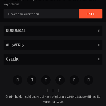
kaydolunuz.
Yorum Yaz
Ürün resmi kalitesiz, bozuk veya görüntülenemiyor.
EKLE
Ürün açıklamasında eksik bilgiler bulunuyor.
Ürün bilgilerinde hatalar bulunuyor.
KURUMSAL
Ürün fiyatı diğer sitelerden daha pahalı.
Bu ürüne benzer farklı alternatifler olmalı.
ALIŞVERİŞ
ÜYELİK
Gönder
© Tüm hakları saklıdır. Kredi kartı bilgileriniz 256bit SSL sertifikası ile
korunmaktadır.