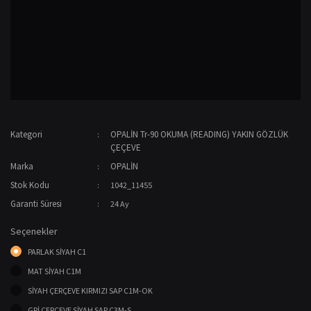
Kategori
OPALİN Tr-90 OKUMA (READING) YAKIN GÖZLÜK
ÇEÇEVE
Marka
OPALİN
Stok Kodu
1042_11455
Garanti Süresi
24 Ay
Seçenekler
PARLAK SİYAH C1
MAT SİYAH C1M
SİYAH ÇERÇEVE KIRMIZI SAP C1M-OK
GRİ ÇERÇEVE SİYAH SAP C3M-S