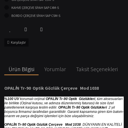
KAHVE ÇERÇEVE SİYAH SAP C4M-S
BORDO ÇERÇEVE SİYAH SAP C5M-S
Karşılaştır
Ürün Bilgisi
Yorumlar
Taksit Seçenekleri
OPAL
İ
N Tr-90 Optik G
ö
zl
ü
k
Ç
er
ç
eve Mod 1038
%100 UV
korumalı orijinal
OPALİN Tr-90 Optik Gözlükleri
, tüm aksesuarları
ile birlikte (Orjinal kutusu, ve adınıza düzenlenmiş faturası) ile size özel
paketlenerek kargoya teslim edilir.
OPALİN Tr-90 Optik Gözlükleri
2 yıl
boyunca firmamız tarafından garantilidir. Garanti kapsamına giren tüm bakım-
onarım ve parça değişimi işlemleri için bize ulaşabilirsiniz.
OPALİN Tr-90 Optik Gözlük Çerçeve Mod 1038
DÜNYANIN EN KALİTELİ