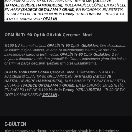
MALZEMESİ OLAN TR-90 GRİLAMİD'DEN ÜRETİLMİŞ
(AKILLI VE
HAFIZALI İSVİÇRE HAMMADDESİ)
, KULLANABİLECEĞİNİZ EN KALİTELİ,
EN HAFİF
(SADECE ORTALAMA 7 GRAM)
, EN EKONOMİK, EN ESTETİK,
EN SAĞLIKLI VE DE
%100 Made in Turkey YERLİ ÜRETİM
Tr-90 OPTİK
.
OPALİN
GÖZLÜK MARKASIDIR
OPAL
İ
N Tr-90 Optik G
ö
zl
ü
k
Ç
er
ç
eve Mod
%100 UV
korumalı orijinal
OPALİN Tr-90 Optik Gözlükleri
, tüm aksesuarları
ile birlikte (Orjinal kutusu, ve adınıza düzenlenmiş faturası) ile size özel
paketlenerek kargoya teslim edilir.
OPALİN Tr-90 Optik Gözlükleri
2 yıl
boyunca firmamız tarafından garantilidir. Garanti kapsamına giren tüm bakım-
onarım ve parça değişimi işlemleri için bize ulaşabilirsiniz.
OPALİN Tr-90 Optik Gözlük Çerçeve Mod
DÜNYANIN EN KALİTELİ
MALZEMESİ OLAN TR-90 GRİLAMİD'DEN ÜRETİLMİŞ
(AKILLI VE
HAFIZALI İSVİÇRE HAMMADDESİ)
, KULLANABİLECEĞİNİZ EN KALİTELİ,
EN HAFİF
(SADECE ORTALAMA 7 GRAM)
, EN EKONOMİK, EN ESTETİK,
EN SAĞLIKLI VE DE
%100 Made in Turkey YERLİ ÜRETİM
Tr-90 OPTİK
.
OPALİN
GÖZLÜK MARKASIDIR
Bu ürünün fiyat bilgisi, resim, ürün açıklamalarında ve diğer konularda
yetersiz gördüğünüz noktaları öneri formunu kullanarak tarafımıza
Bu ürüne ilk yorumu siz yapın!
E-BÜLTEN
iletebilirsiniz.
Tüm kampanya ve duyurulardan haberdar olmak için e-bültenimize
Görüş ve önerileriniz için teşekkür ederiz.