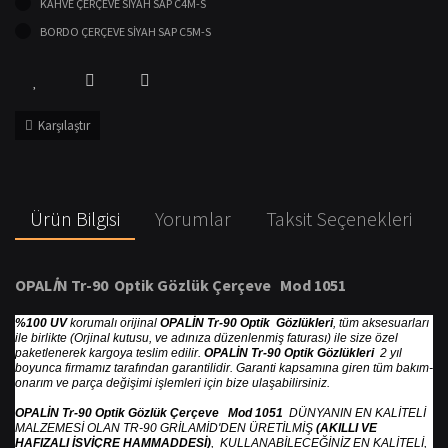
KAHVE ÇERÇEVE SİYAH SAP C4M-S
BORDO ÇERÇEVE SİYAH SAP C5M-S
Karşılaştır
Ürün Bilgisi
Yorumlar
Taksit Seçenekleri
OPAL
İ
N Tr-90 Optik G
ö
zl
ü
k
Ç
er
ç
eve Mod 1051
%100 UV
korumalı orijinal
OPALİN Tr-90 Optik Gözlükleri
, tüm aksesuarları
ile birlikte (Orjinal kutusu, ve adınıza düzenlenmiş faturası) ile size özel
paketlenerek kargoya teslim edilir.
OPALİN Tr-90 Optik Gözlükleri
2 yıl
boyunca firmamız tarafından garantilidir. Garanti kapsamına giren tüm bakım-
onarım ve parça değişimi işlemleri için bize ulaşabilirsiniz.
OPALİN Tr-90 Optik Gözlük Çerçeve Mod 1051
DÜNYANIN EN KALİTELİ
MALZEMESİ OLAN TR-90 GRİLAMİD'DEN ÜRETİLMİŞ
(AKILLI VE
HAFIZALI İSVİÇRE HAMMADDESİ)
, KULLANABİLECEĞİNİZ EN KALİTELİ,