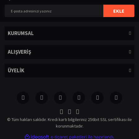
Yorum Yaz
Ürün resmi kalitesiz, bozuk veya görüntülenemiyor.
EKLE
Ürün açıklamasında eksik bilgiler bulunuyor.
Ürün bilgilerinde hatalar bulunuyor.
KURUMSAL
Ürün fiyatı diğer sitelerden daha pahalı.
Bu ürüne benzer farklı alternatifler olmalı.
ALIŞVERİŞ
ÜYELİK
Gönder
© Tüm hakları saklıdır. Kredi kartı bilgileriniz 256bit SSL sertifikası ile
korunmaktadır.
ile
ideasoft
e-