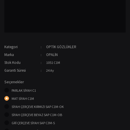
Kategori
OPTİK GÖZLÜKLER
Marka
OPALİN
Stok Kodu
1051 C1M
Garanti Süresi
24 Ay
Seçenekler
PARLAK SİYAH C1
MAT SİYAH C1M
SİYAH ÇERÇEVE KIRMIZI SAP C1M-OK
SİYAH ÇERÇEVE BEYAZ SAP C1M-OB
GRİ ÇERÇEVE SİYAH SAP C3M-S