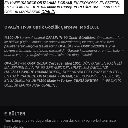
EN HAFİF
(SADECE ORTALAMA 7 GRAM)
, EN EKONOMİK, EN ESTETİK,
EN SAĞLIKLI VE DE
%100 Made in Turkey YERLİ ÜRETİM
Tr-90 OPTİK
.
OPALİN
GÖZLÜK MARKASIDIR
OPAL
İ
N Tr-90 Optik G
ö
zl
ü
k
Ç
er
ç
eve Mod 1051
%100 UV
korumalı orijinal
OPALİN Tr-90 Optik Gözlükleri
, tüm aksesuarları
ile birlikte (Orjinal kutusu, ve adınıza düzenlenmiş faturası) ile size özel
paketlenerek kargoya teslim edilir.
OPALİN Tr-90 Optik Gözlükleri
2 yıl
boyunca firmamız tarafından garantilidir. Garanti kapsamına giren tüm bakım-
onarım ve parça değişimi işlemleri için bize ulaşabilirsiniz.
OPALİN Tr-90 Optik Gözlük Çerçeve Mod 1051
DÜNYANIN EN KALİTELİ
MALZEMESİ OLAN TR-90 GRİLAMİD'DEN ÜRETİLMİŞ
(AKILLI VE
HAFIZALI İSVİÇRE HAMMADDESİ)
, KULLANABİLECEĞİNİZ EN KALİTELİ,
EN HAFİF
(SADECE ORTALAMA 7 GRAM)
, EN EKONOMİK, EN ESTETİK,
EN SAĞLIKLI VE DE
%100 Made in Turkey YERLİ ÜRETİM
Tr-90 OPTİK
.
OPALİN
GÖZLÜK MARKASIDIR
Bu ürünün fiyat bilgisi, resim, ürün açıklamalarında ve diğer konularda
yetersiz gördüğünüz noktaları öneri formunu kullanarak tarafımıza
Bu ürüne ilk yorumu siz yapın!
E-BÜLTEN
iletebilirsiniz.
Tüm kampanya ve duyurulardan haberdar olmak için e-bültenimize
Görüş ve önerileriniz için teşekkür ederiz.
kaydolunuz.