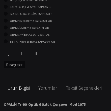
KAHVE ÇERÇEVE SİYAH SAP C4M-S
BORDO ÇERÇEVE SİYAH SAP C5M-S
OPAK PEMBE BEYAZ SAP C66M-OB
OPAK LİLA BEYAZ SAP C77M-OB
OPAK MAVİ BEYAZ SAP C99M-OB
ŞEFFAF KIRMIZI BEYAZ SAP C10M-OB
Karşılaştır
Ürün Bilgisi
Yorumlar
Taksit Seçenekleri
OPAL
İ
N Tr-90 Optik G
ö
zl
ü
k
Ç
er
ç
eve Mod 1075