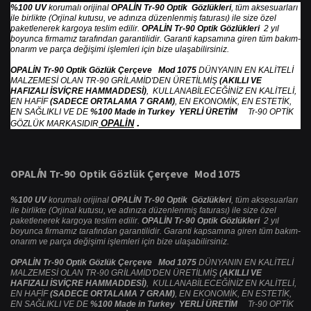
%100 UV
korumalı orijinal
OPALİN Tr-90 Optik Gözlükleri
, tüm aksesuarları
ile birlikte (Orjinal kutusu, ve adınıza düzenlenmiş faturası) ile size özel
paketlenerek kargoya teslim edilir.
OPALİN Tr-90 Optik Gözlükleri
2 yıl
boyunca firmamız tarafından garantilidir. Garanti kapsamına giren tüm bakım-
onarım ve parça değişimi işlemleri için bize ulaşabilirsiniz.
OPALİN Tr-90 Optik Gözlük Çerçeve Mod 1075
DÜNYANIN EN KALİTELİ
MALZEMESİ OLAN TR-90 GRİLAMİD'DEN ÜRETİLMİŞ
(AKILLI VE
HAFIZALI İSVİÇRE HAMMADDESİ)
, KULLANABİLECEĞİNİZ EN KALİTELİ,
EN HAFİF
(SADECE ORTALAMA 7 GRAM)
, EN EKONOMİK, EN ESTETİK,
EN SAĞLIKLI VE DE
%100 Made in Turkey YERLİ ÜRETİM
Tr-90 OPTİK
.
OPALİN
GÖZLÜK MARKASIDIR
OPAL
İ
N Tr-90 Optik G
ö
zl
ü
k
Ç
er
ç
eve Mod 1075
%100 UV
korumalı orijinal
OPALİN Tr-90 Optik Gözlükleri
, tüm aksesuarları
ile birlikte (Orjinal kutusu, ve adınıza düzenlenmiş faturası) ile size özel
paketlenerek kargoya teslim edilir.
OPALİN Tr-90 Optik Gözlükleri
2 yıl
boyunca firmamız tarafından garantilidir. Garanti kapsamına giren tüm bakım-
onarım ve parça değişimi işlemleri için bize ulaşabilirsiniz.
OPALİN Tr-90 Optik Gözlük Çerçeve Mod 1075
DÜNYANIN EN KALİTELİ
MALZEMESİ OLAN TR-90 GRİLAMİD'DEN ÜRETİLMİŞ
(AKILLI VE
HAFIZALI İSVİÇRE HAMMADDESİ)
, KULLANABİLECEĞİNİZ EN KALİTELİ,
EN HAFİF
(SADECE ORTALAMA 7 GRAM)
, EN EKONOMİK, EN ESTETİK,
EN SAĞLIKLI VE DE
%100 Made in Turkey YERLİ ÜRETİM
Tr-90 OPTİK