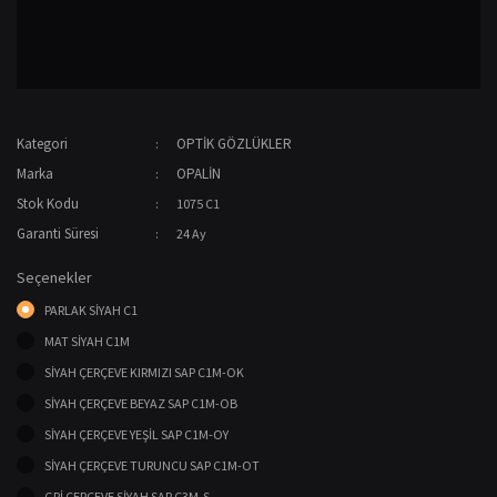
Kategori
OPTİK GÖZLÜKLER
Marka
OPALİN
Stok Kodu
1075 C1
Garanti Süresi
24 Ay
Seçenekler
PARLAK SİYAH C1
MAT SİYAH C1M
SİYAH ÇERÇEVE KIRMIZI SAP C1M-OK
SİYAH ÇERÇEVE BEYAZ SAP C1M-OB
SİYAH ÇERÇEVE YEŞİL SAP C1M-OY
SİYAH ÇERÇEVE TURUNCU SAP C1M-OT
GRİ ÇERÇEVE SİYAH SAP C3M-S