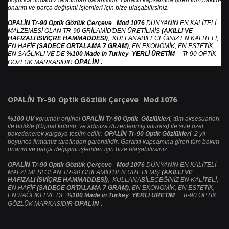
boyunca firmamız tarafından garantilidir. Garanti kapsamına giren tüm bakım-
onarım ve parça değişimi işlemleri için bize ulaşabilirsiniz.
OPALİN Tr-90 Optik Gözlük Çerçeve Mod 1076
DÜNYANIN EN KALİTELİ
MALZEMESİ OLAN TR-90 GRİLAMİD'DEN ÜRETİLMİŞ
(AKILLI VE
HAFIZALI İSVİÇRE HAMMADDESİ)
, KULLANABİLECEĞİNİZ EN KALİTELİ,
EN HAFİF
(SADECE ORTALAMA 7 GRAM)
, EN EKONOMİK, EN ESTETİK,
EN SAĞLIKLI VE DE
%100 Made in Turkey YERLİ ÜRETİM
Tr-90 OPTİK
.
OPALİN
GÖZLÜK MARKASIDIR
OPAL
İ
N Tr-90 Optik G
ö
zl
ü
k
Ç
er
ç
eve Mod 1076
%100 UV
korumalı orijinal
OPALİN Tr-90 Optik Gözlükleri
, tüm aksesuarları
ile birlikte (Orjinal kutusu, ve adınıza düzenlenmiş faturası) ile size özel
paketlenerek kargoya teslim edilir.
OPALİN Tr-90 Optik Gözlükleri
2 yıl
boyunca firmamız tarafından garantilidir. Garanti kapsamına giren tüm bakım-
onarım ve parça değişimi işlemleri için bize ulaşabilirsiniz.
OPALİN Tr-90 Optik Gözlük Çerçeve Mod 1076
DÜNYANIN EN KALİTELİ
MALZEMESİ OLAN TR-90 GRİLAMİD'DEN ÜRETİLMİŞ
(AKILLI VE
HAFIZALI İSVİÇRE HAMMADDESİ)
, KULLANABİLECEĞİNİZ EN KALİTELİ,
EN HAFİF
(SADECE ORTALAMA 7 GRAM)
, EN EKONOMİK, EN ESTETİK,
EN SAĞLIKLI VE DE
%100 Made in Turkey YERLİ ÜRETİM
Tr-90 OPTİK
.
OPALİN
GÖZLÜK MARKASIDIR