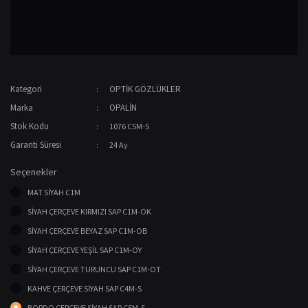
Kategori
OPTİK GÖZLÜKLER
Marka
OPALİN
Stok Kodu
1076 C5M-S
Garanti Süresi
24 Ay
Seçenekler
MAT SİYAH C1M
SİYAH ÇERÇEVE KIRMIZI SAP C1M-OK
SİYAH ÇERÇEVE BEYAZ SAP C1M-OB
SİYAH ÇERÇEVE YEŞİL SAP C1M-OY
SİYAH ÇERÇEVE TURUNCU SAP C1M-OT
KAHVE ÇERÇEVE SİYAH SAP C4M-S
BORDO ÇERÇEVE SİYAH SAP C5M-S