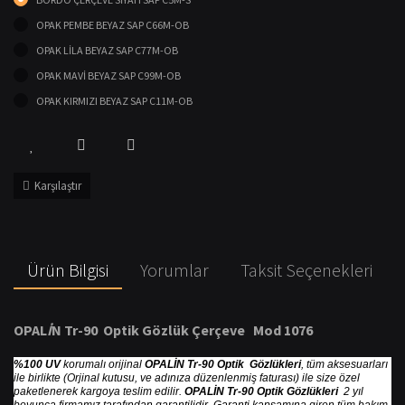
OPAK PEMBE BEYAZ SAP C66M-OB
OPAK LİLA BEYAZ SAP C77M-OB
OPAK MAVİ BEYAZ SAP C99M-OB
OPAK KIRMIZI BEYAZ SAP C11M-OB
Karşılaştır
Ürün Bilgisi
Yorumlar
Taksit Seçenekleri
OPAL
İ
N Tr-90 Optik G
ö
zl
ü
k
Ç
er
ç
eve Mod 1076
%100 UV
korumalı orijinal
OPALİN Tr-90 Optik Gözlükleri
, tüm aksesuarları
ile birlikte (Orjinal kutusu, ve adınıza düzenlenmiş faturası) ile size özel
paketlenerek kargoya teslim edilir.
OPALİN Tr-90 Optik Gözlükleri
2 yıl