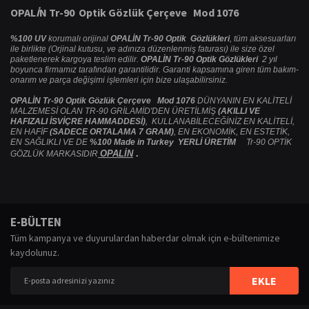
OPAL
İ
N Tr-90 Optik G
ö
zl
ü
k
Ç
er
ç
eve Mod 1076
%100 UV
korumalı orijinal
OPALİN Tr-90 Optik Gözlükleri
, tüm aksesuarları
ile birlikte (Orjinal kutusu, ve adınıza düzenlenmiş faturası) ile size özel
paketlenerek kargoya teslim edilir.
OPALİN Tr-90 Optik Gözlükleri
2 yıl
boyunca firmamız tarafından garantilidir. Garanti kapsamına giren tüm bakım-
onarım ve parça değişimi işlemleri için bize ulaşabilirsiniz.
OPALİN Tr-90 Optik Gözlük Çerçeve Mod 1076
DÜNYANIN EN KALİTELİ
MALZEMESİ OLAN TR-90 GRİLAMİD'DEN ÜRETİLMİŞ
(AKILLI VE
HAFIZALI İSVİÇRE HAMMADDESİ)
, KULLANABİLECEĞİNİZ EN KALİTELİ,
EN HAFİF
(SADECE ORTALAMA 7 GRAM)
, EN EKONOMİK, EN ESTETİK,
EN SAĞLIKLI VE DE
%100 Made in Turkey YERLİ ÜRETİM
Tr-90 OPTİK
.
OPALİN
GÖZLÜK MARKASIDIR
Bu ürünün fiyat bilgisi, resim, ürün açıklamalarında ve diğer konularda
yetersiz gördüğünüz noktaları öneri formunu kullanarak tarafımıza
Bu ürüne ilk yorumu siz yapın!
E-BÜLTEN
iletebilirsiniz.
Tüm kampanya ve duyurulardan haberdar olmak için e-bültenimize
Görüş ve önerileriniz için teşekkür ederiz.
kaydolunuz.
Yorum Yaz
Ürün resmi kalitesiz, bozuk veya görüntülenemiyor.
EKLE
Ürün açıklamasında eksik bilgiler bulunuyor.