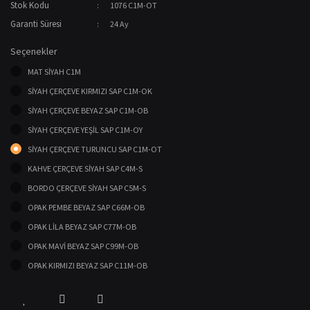
Stok Kodu
1076 C1M-OT
Garanti Süresi
24 Ay
Seçenekler
MAT SİYAH C1M
SİYAH ÇERÇEVE KIRMIZI SAP C1M-OK
SİYAH ÇERÇEVE BEYAZ SAP C1M-OB
SİYAH ÇERÇEVE YEŞİL SAP C1M-OY
SİYAH ÇERÇEVE TURUNCU SAP C1M-OT
KAHVE ÇERÇEVE SİYAH SAP C4M-S
BORDO ÇERÇEVE SİYAH SAP C5M-S
OPAK PEMBE BEYAZ SAP C66M-OB
OPAK LİLA BEYAZ SAP C77M-OB
OPAK MAVİ BEYAZ SAP C99M-OB
OPAK KIRMIZI BEYAZ SAP C11M-OB