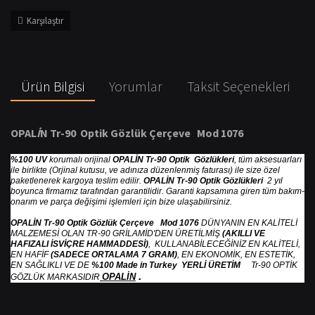
Karşılaştır
Ürün Bilgisi
Yorumlar
Taksit Seçenekleri
OPAL
İ
N Tr-90 Optik G
ö
zl
ü
k
Ç
er
ç
eve Mod 1076
%100 UV
korumalı orijinal
OPALİN Tr-90 Optik Gözlükleri
, tüm aksesuarları
ile birlikte (Orjinal kutusu, ve adınıza düzenlenmiş faturası) ile size özel
paketlenerek kargoya teslim edilir.
OPALİN Tr-90 Optik Gözlükleri
2 yıl
boyunca firmamız tarafından garantilidir. Garanti kapsamına giren tüm bakım-
onarım ve parça değişimi işlemleri için bize ulaşabilirsiniz.
OPALİN Tr-90 Optik Gözlük Çerçeve Mod 1076
DÜNYANIN EN KALİTELİ
MALZEMESİ OLAN TR-90 GRİLAMİD'DEN ÜRETİLMİŞ
(AKILLI VE
HAFIZALI İSVİÇRE HAMMADDESİ)
, KULLANABİLECEĞİNİZ EN KALİTELİ,
EN HAFİF
(SADECE ORTALAMA 7 GRAM)
, EN EKONOMİK, EN ESTETİK,
EN SAĞLIKLI VE DE
%100 Made in Turkey YERLİ ÜRETİM
Tr-90 OPTİK
.
OPALİN
GÖZLÜK MARKASIDIR