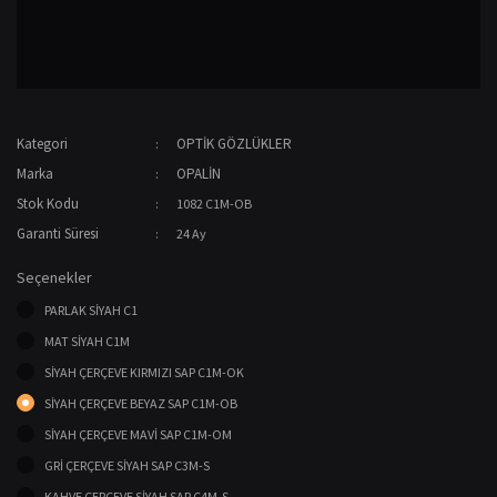
Kategori
OPTİK GÖZLÜKLER
Marka
OPALİN
Stok Kodu
1082 C1M-OB
Garanti Süresi
24 Ay
Seçenekler
PARLAK SİYAH C1
MAT SİYAH C1M
SİYAH ÇERÇEVE KIRMIZI SAP C1M-OK
SİYAH ÇERÇEVE BEYAZ SAP C1M-OB
SİYAH ÇERÇEVE MAVİ SAP C1M-OM
GRİ ÇERÇEVE SİYAH SAP C3M-S
KAHVE ÇERÇEVE SİYAH SAP C4M-S