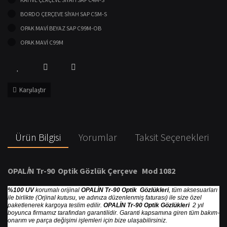
BORDO ÇERÇEVE SİYAH SAP C5M-S
OPAK MAVİ BEYAZ SAP C99M-OB
OPAK MAVİ C99M
Karşılaştır
Ürün Bilgisi
Yorumlar
Taksit Seçenekleri
OPAL
İ
N Tr-90 Optik G
ö
zl
ü
k
Ç
er
ç
eve Mod 1082
%100 UV
korumalı orijinal
OPALİN Tr-90 Optik Gözlükleri
, tüm aksesuarları
ile birlikte (Orjinal kutusu, ve adınıza düzenlenmiş faturası) ile size özel
paketlenerek kargoya teslim edilir.
OPALİN Tr-90 Optik Gözlükleri
2 yıl
boyunca firmamız tarafından garantilidir. Garanti kapsamına giren tüm bakım-
onarım ve parça değişimi işlemleri için bize ulaşabilirsiniz.