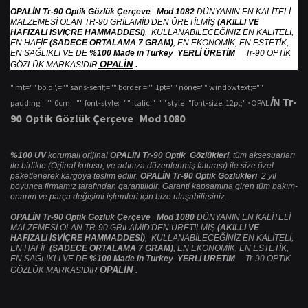
OPALİN Tr-90 Optik Gözlük Çerçeve Mod 1082
DÜNYANIN EN KALİTELİ
MALZEMESİ OLAN TR-90 GRİLAMİD'DEN ÜRETİLMİŞ
(AKILLI VE
HAFIZALI İSVİÇRE HAMMADDESİ)
, KULLANABİLECEĞİNİZ EN KALİTELİ,
EN HAFİF
(SADECE ORTALAMA 7 GRAM)
, EN EKONOMİK, EN ESTETİK,
EN SAĞLIKLI VE DE
%100 Made in Turkey YERLİ ÜRETİM
Tr-90 OPTİK
.
OPALİN
GÖZLÜK MARKASIDIR
" mt="" bold",="" sans-serif;="" border:="" 1pt="" none="" windowtext;=""
İ
N Tr-
padding:="" 0cm;="" font-style:="" italic;"="" style="font-size: 12pt;">OPAL
90 Optik G
ö
zl
ü
k
Ç
er
ç
eve Mod 1080
%100 UV
korumalı orijinal
OPALİN Tr-90 Optik Gözlükleri
, tüm aksesuarları
ile birlikte (Orjinal kutusu, ve adınıza düzenlenmiş faturası) ile size özel
paketlenerek kargoya teslim edilir.
OPALİN Tr-90 Optik Gözlükleri
2 yıl
boyunca firmamız tarafından garantilidir. Garanti kapsamına giren tüm bakım-
onarım ve parça değişimi işlemleri için bize ulaşabilirsiniz.
OPALİN Tr-90 Optik Gözlük Çerçeve Mod 1080
DÜNYANIN EN KALİTELİ
MALZEMESİ OLAN TR-90 GRİLAMİD'DEN ÜRETİLMİŞ
(AKILLI VE
HAFIZALI İSVİÇRE HAMMADDESİ)
, KULLANABİLECEĞİNİZ EN KALİTELİ,
EN HAFİF
(SADECE ORTALAMA 7 GRAM)
, EN EKONOMİK, EN ESTETİK,
EN SAĞLIKLI VE DE
%100 Made in Turkey YERLİ ÜRETİM
Tr-90 OPTİK
.
OPALİN
GÖZLÜK MARKASIDIR