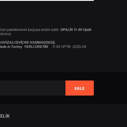
e özel paketlenerek kargoya teslim edilir.
OPALİN Tr-90 Optik
irsiniz.
 HAFIZALI İSVİÇRE HAMMADDESİ)
,
ade in Turkey YERLİ ÜRETİM
Tr-90 OPTİK GÖZLÜK
ilirsiniz.
EKLE
ELİK