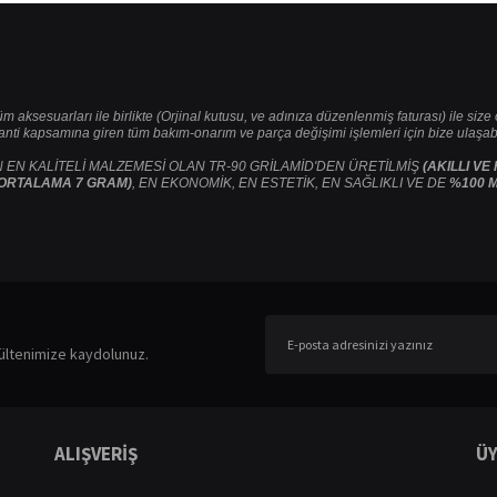
tüm aksesuarları ile birlikte (Orjinal kutusu, ve adınıza düzenlenmiş faturası) ile siz
ranti kapsamına giren tüm bakım-onarım ve parça değişimi işlemleri için bize ulaşabil
 EN KALİTELİ MALZEMESİ OLAN TR-90 GRİLAMİD'DEN ÜRETİLMİŞ
(AKILLI VE
ORTALAMA 7 GRAM)
, EN EKONOMİK, EN ESTETİK, EN SAĞLIKLI VE DE
%100 M
er konularda yetersiz gördüğünüz noktaları öneri formunu kullanarak tarafımıza ileteb
Bu ürüne ilk yorumu siz yapın!
ültenimize kaydolunuz.
Yorum Yaz
ALIŞVERİŞ
ÜY