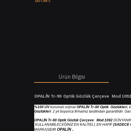
Ürün Bilgisi
OPAL
İ
N Tr-90 Optik G
ö
zl
ü
k
Ç
er
ç
eve Mod 1092
%100 UV
korumalı orijinal
OPALİN Tr-90 Optik Gözlükleri
, 
Gözlükleri
2 yıl boyunca firmamız tarafından garantilidir. Ga
OPALİN Tr-90 Optik Gözlük Çerçeve Mod 1092
DÜNYANIN
KULLANABİLECEĞİNİZ EN KALİTELİ, EN HAFİF
(SADECE 
.
OPALİN
MARKASIDIR