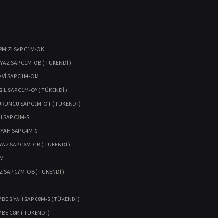
IRMIZI SAP C1M-OK
EYAZ SAP C1M-OB ( TÜKENDİ )
AVİ SAP C1M-OM
ŞİL SAP C1M-OY ( TÜKENDİ )
URUNCU SAP C1M-OT ( TÜKENDİ )
H SAP C3M-S
İYAH SAP C4M-S
YAZ SAP C6M-OB ( TÜKENDİ )
6M
Z SAP C7M-OB ( TÜKENDİ )
BE SİYAH SAP C8M-S ( TÜKENDİ )
MBE C8M ( TÜKENDİ )