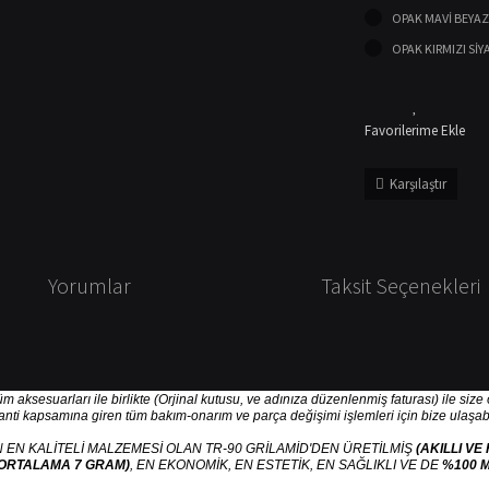
OPAK MAVİ BEYAZ
OPAK KIRMIZI SİY
Karşılaştır
Yorumlar
Taksit Seçenekleri
tüm aksesuarları ile birlikte (Orjinal kutusu, ve adınıza düzenlenmiş faturası) ile siz
ranti kapsamına giren tüm bakım-onarım ve parça değişimi işlemleri için bize ulaşabil
 EN KALİTELİ MALZEMESİ OLAN TR-90 GRİLAMİD'DEN ÜRETİLMİŞ
(AKILLI VE
ORTALAMA 7 GRAM)
, EN EKONOMİK, EN ESTETİK, EN SAĞLIKLI VE DE
%100 M