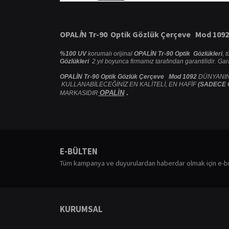
OPAL
İ
N Tr-90 Optik G
ö
zl
ü
k
Ç
er
ç
eve Mod 1092
%100 UV
korumalı orijinal
OPALİN Tr-90 Optik Gözlükleri
, 
Gözlükleri
2 yıl boyunca firmamız tarafından garantilidir. Ga
OPALİN Tr-90 Optik Gözlük Çerçeve Mod 1092
DÜNYANIN
KULLANABİLECEĞİNİZ EN KALİTELİ, EN HAFİF
(SADECE 
.
OPALİN
MARKASIDIR
Bu ürünün fiyat bilgisi, resim, ürün açıklamalarında ve diğ
Görüş ve önerileriniz için teşekkür ederiz.
E-BÜLTEN
Ürün resmi kalitesiz, bozuk veya görüntülenemiyor.
Tüm kampanya ve duyurulardan haberdar olmak için e-b
Ürün açıklamasında eksik bilgiler bulunuyor.
Ürün bilgilerinde hatalar bulunuyor.
Ürün fiyatı diğer sitelerden daha pahalı.
KURUMSAL
Bu ürüne benzer farklı alternatifler olmalı.