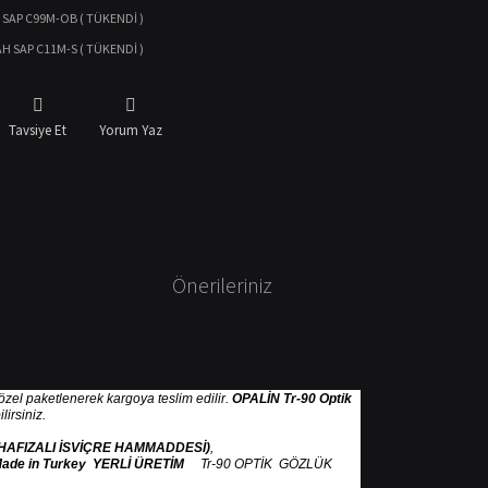
 SAP C99M-OB ( TÜKENDİ )
AH SAP C11M-S ( TÜKENDİ )
Tavsiye Et
Yorum Yaz
Önerileriniz
e özel paketlenerek kargoya teslim edilir.
OPALİN Tr-90 Optik
irsiniz.
 HAFIZALI İSVİÇRE HAMMADDESİ)
,
ade in Turkey YERLİ ÜRETİM
Tr-90 OPTİK GÖZLÜK