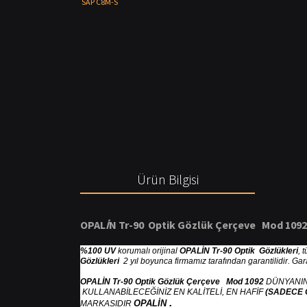
Ürün Bilgisi
OPAL
İ
N Tr-90 Optik G
ö
zl
ü
k
Ç
er
ç
eve Mod 1092
%100 UV
korumalı orijinal
OPALİN Tr-90 Optik Gözlükleri
, 
Gözlükleri
2 yıl boyunca firmamız tarafından garantilidir. Ga
OPALİN Tr-90 Optik Gözlük Çerçeve Mod 1092
DÜNYANIN
KULLANABİLECEĞİNİZ EN KALİTELİ, EN HAFİF
(SADECE 
.
OPALİN
MARKASIDIR