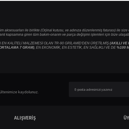
tüm aksesuarları ile birlikte (Orjinal kutusu, ve adınıza düzenlenmiş faturası) ile siz
ranti kapsamına giren tüm bakım-onarım ve parça değişimi işlemleri için bize ulaşabil
 EN KALİTELİ MALZEMESİ OLAN TR-90 GRİLAMİD'DEN ÜRETİLMİŞ
(AKILLI VE
ORTALAMA 7 GRAM)
, EN EKONOMİK, EN ESTETİK, EN SAĞLIKLI VE DE
%100 M
er konularda yetersiz gördüğünüz noktaları öneri formunu kullanarak tarafımıza ileteb
Bu ürüne ilk yorumu siz yapın!
ültenimize kaydolunuz.
Yorum Yaz
ALIŞVERİŞ
ÜY