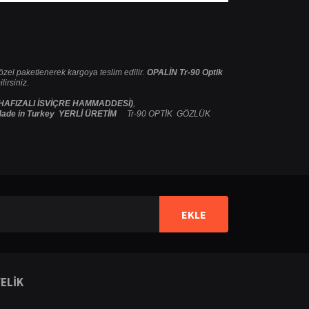
e özel paketlenerek kargoya teslim edilir.
OPALİN Tr-90 Optik
irsiniz.
 HAFIZALI İSVİÇRE HAMMADDESİ)
,
ade in Turkey YERLİ ÜRETİM
Tr-90 OPTİK GÖZLÜK
ilirsiniz.
EKLE
ELİK