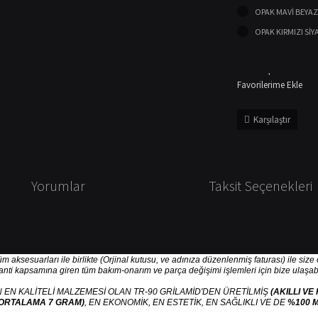
OPAK MAVİ BEYAZ
OPAK KIRMIZI SİY
Karşılaştır
Yorumlar
Taksit Seçenekleri
tüm aksesuarları ile birlikte (Orjinal kutusu, ve adınıza düzenlenmiş faturası) ile siz
ranti kapsamına giren tüm bakım-onarım ve parça değişimi işlemleri için bize ulaşabil
 EN KALİTELİ MALZEMESİ OLAN TR-90 GRİLAMİD'DEN ÜRETİLMİŞ
(AKILLI VE
ORTALAMA 7 GRAM)
, EN EKONOMİK, EN ESTETİK, EN SAĞLIKLI VE DE
%100 M