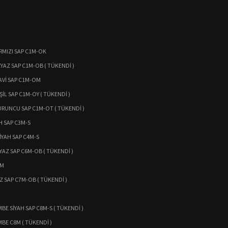
IRMIZI SAP C1M-OK
EYAZ SAP C1M-OB ( TÜKENDİ )
AVİ SAP C1M-OM
ŞİL SAP C1M-OY ( TÜKENDİ )
URUNCU SAP C1M-OT ( TÜKENDİ )
H SAP C3M-S
İYAH SAP C4M-S
YAZ SAP C6M-OB ( TÜKENDİ )
6M
Z SAP C7M-OB ( TÜKENDİ )
BE SİYAH SAP C8M-S ( TÜKENDİ )
MBE C8M ( TÜKENDİ )