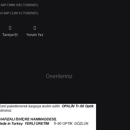
 SAP C99M-OB ( TÜKENDİ )
AH SAP C11M-S ( TÜKENDİ )
Tavsiye Et
Yorum Yaz
Önerileriniz
e özel paketlenerek kargoya teslim edilir.
OPALİN Tr-90 Optik
irsiniz.
 HAFIZALI İSVİÇRE HAMMADDESİ)
,
ade in Turkey YERLİ ÜRETİM
Tr-90 OPTİK GÖZLÜK