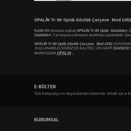
OPAL
İ
N Tr-90 Optik G
ö
zl
ü
k
Ç
er
ç
eve Mod 1092
%100 UV
korumalı orijinal
OPALİN Tr-90 Optik Gözlükleri
, 
Gözlükleri
2 yıl boyunca firmamız tarafından garantilidir. Ga
OPALİN Tr-90 Optik Gözlük Çerçeve Mod 1092
DÜNYANIN
KULLANABİLECEĞİNİZ EN KALİTELİ, EN HAFİF
(SADECE 
.
OPALİN
MARKASIDIR
Bu ürünün fiyat bilgisi, resim, ürün açıklamalarında ve diğ
Görüş ve önerileriniz için teşekkür ederiz.
E-BÜLTEN
Ürün resmi kalitesiz, bozuk veya görüntülenemiyor.
Tüm kampanya ve duyurulardan haberdar olmak için e-b
Ürün açıklamasında eksik bilgiler bulunuyor.
Ürün bilgilerinde hatalar bulunuyor.
Ürün fiyatı diğer sitelerden daha pahalı.
KURUMSAL
Bu ürüne benzer farklı alternatifler olmalı.