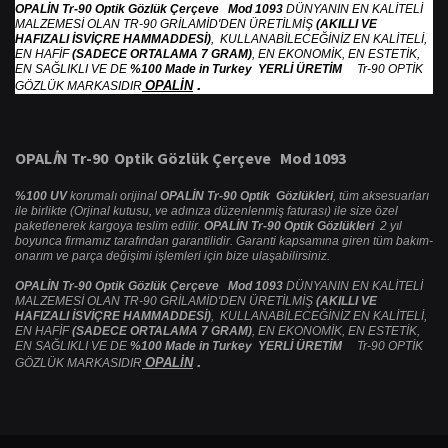
OPALİN Tr-90 Optik Gözlük Çerçeve Mod 1093
DÜNYANIN EN KALİTELİ
MALZEMESİ OLAN TR-90 GRİLAMİD'DEN ÜRETİLMİŞ
(AKILLI VE
HAFIZALI İSVİÇRE HAMMADDESİ)
, KULLANABİLECEĞİNİZ EN KALİTELİ,
EN HAFİF
(SADECE ORTALAMA 7 GRAM)
, EN EKONOMİK, EN ESTETİK,
EN SAĞLIKLI VE DE
%100 Made in Turkey YERLİ ÜRETİM
Tr-90 OPTİK
.
OPALİN
GÖZLÜK MARKASIDIR
OPAL
İ
N Tr-90 Optik G
ö
zl
ü
k
Ç
er
ç
eve Mod 1093
%100 UV
korumalı orijinal
OPALİN Tr-90 Optik Gözlükleri
, tüm aksesuarları
ile birlikte (Orjinal kutusu, ve adınıza düzenlenmiş faturası) ile size özel
paketlenerek kargoya teslim edilir.
OPALİN Tr-90 Optik Gözlükleri
2 yıl
boyunca firmamız tarafından garantilidir. Garanti kapsamına giren tüm bakım-
onarım ve parça değişimi işlemleri için bize ulaşabilirsiniz.
OPALİN Tr-90 Optik Gözlük Çerçeve Mod 1093
DÜNYANIN EN KALİTELİ
MALZEMESİ OLAN TR-90 GRİLAMİD'DEN ÜRETİLMİŞ
(AKILLI VE
HAFIZALI İSVİÇRE HAMMADDESİ)
, KULLANABİLECEĞİNİZ EN KALİTELİ,
EN HAFİF
(SADECE ORTALAMA 7 GRAM)
, EN EKONOMİK, EN ESTETİK,
EN SAĞLIKLI VE DE
%100 Made in Turkey YERLİ ÜRETİM
Tr-90 OPTİK
.
OPALİN
GÖZLÜK MARKASIDIR
Bu ürünün fiyat bilgisi, resim, ürün açıklamalarında ve diğer konularda
yetersiz gördüğünüz noktaları öneri formunu kullanarak tarafımıza