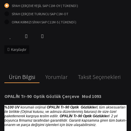
SİYAH ÇERÇEVE YEŞİL SAP C1M-OY ( TÜKENDİ )
SİYAH ÇERÇEVE TURUNCU SAP C1M-OT
OPAK KIRMIZI SİYAH SAP C11M-S ( TÜKENDİ )
Karşılaştır
Ürün Bilgisi
Yorumlar
Taksit Seçenekleri
OPAL
İ
N Tr-90 Optik G
ö
zl
ü
k
Ç
er
ç
eve Mod 1093
%100 UV
korumalı orijinal
OPALİN Tr-90 Optik Gözlükleri
, tüm aksesuarları
ile birlikte (Orjinal kutusu, ve adınıza düzenlenmiş faturası) ile size özel
paketlenerek kargoya teslim edilir.
OPALİN Tr-90 Optik Gözlükleri
2 yıl
boyunca firmamız tarafından garantilidir. Garanti kapsamına giren tüm bakım-
onarım ve parça değişimi işlemleri için bize ulaşabilirsiniz.