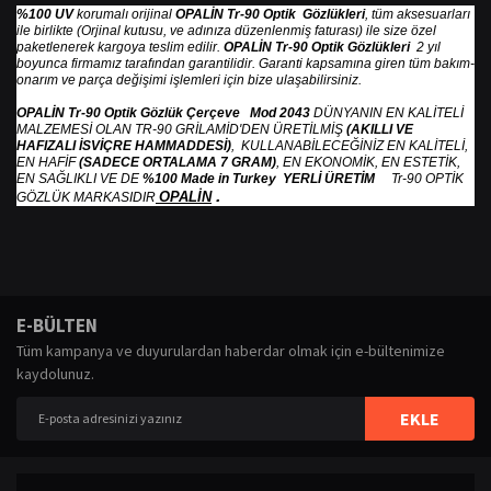
%100 UV
korumalı orijinal
OPALİN Tr-90 Optik Gözlükleri
, tüm aksesuarları
ile birlikte (Orjinal kutusu, ve adınıza düzenlenmiş faturası) ile size özel
paketlenerek kargoya teslim edilir.
OPALİN Tr-90 Optik Gözlükleri
2 yıl
boyunca firmamız tarafından garantilidir. Garanti kapsamına giren tüm bakım-
onarım ve parça değişimi işlemleri için bize ulaşabilirsiniz.
OPALİN Tr-90 Optik Gözlük Çerçeve Mod 2043
DÜNYANIN EN KALİTELİ
MALZEMESİ OLAN TR-90 GRİLAMİD'DEN ÜRETİLMİŞ
(AKILLI VE
HAFIZALI İSVİÇRE HAMMADDESİ)
, KULLANABİLECEĞİNİZ EN KALİTELİ,
EN HAFİF
(SADECE ORTALAMA 7 GRAM)
, EN EKONOMİK, EN ESTETİK,
EN SAĞLIKLI VE DE
%100 Made in Turkey YERLİ ÜRETİM
Tr-90 OPTİK
.
OPALİN
GÖZLÜK MARKASIDIR
Bu ürünün fiyat bilgisi, resim, ürün açıklamalarında ve diğer konularda
yetersiz gördüğünüz noktaları öneri formunu kullanarak tarafımıza
Bu ürüne ilk yorumu siz yapın!
E-BÜLTEN
iletebilirsiniz.
Tüm kampanya ve duyurulardan haberdar olmak için e-bültenimize
Görüş ve önerileriniz için teşekkür ederiz.
kaydolunuz.
Yorum Yaz
Ürün resmi kalitesiz, bozuk veya görüntülenemiyor.
EKLE
Ürün açıklamasında eksik bilgiler bulunuyor.
Ürün bilgilerinde hatalar bulunuyor.