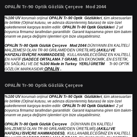
OPAL
İ
N Tr-90 Optik G
ö
zl
ü
k
Ç
er
ç
eve Mod 2044
%100 UV
korumalı orijinal
OPALİN Tr-90 Optik Gözlükleri
, tüm aksesuarları
ile birlikte (Orjinal kutusu, ve adınıza düzenlenmiş faturası) ile size özel
paketlenerek kargoya teslim edilir.
OPALİN Tr-90 Optik Gözlükleri
2 yıl
boyunca firmamız tarafından garantilidir. Garanti kapsamına giren tüm bakım-
onarım ve parça değişimi işlemleri için bize ulaşabilirsiniz.
OPALİN Tr-90 Optik Gözlük Çerçeve Mod 2044
DÜNYANIN EN KALİTELİ
MALZEMESİ OLAN TR-90 GRİLAMİD'DEN ÜRETİLMİŞ
(AKILLI VE
HAFIZALI İSVİÇRE HAMMADDESİ)
, KULLANABİLECEĞİNİZ EN KALİTELİ,
EN HAFİF
(SADECE ORTALAMA 7 GRAM)
, EN EKONOMİK, EN ESTETİK,
EN SAĞLIKLI VE DE
%100 Made in Turkey YERLİ ÜRETİM
Tr-90 OPTİK
.
OPALİN
GÖZLÜK MARKASIDIR
OPAL
İ
N Tr-90 Optik G
ö
zl
ü
k
Ç
er
ç
eve
%100 UV
korumalı orijinal
OPALİN Tr-90 Optik Gözlükleri
, tüm aksesuarları
ile birlikte (Orjinal kutusu, ve adınıza düzenlenmiş faturası) ile size özel
paketlenerek kargoya teslim edilir.
OPALİN Tr-90 Optik Gözlükleri
2 yıl
boyunca firmamız tarafından garantilidir. Garanti kapsamına giren tüm bakım-
onarım ve parça değişimi işlemleri için bize ulaşabilirsiniz.
OPALİN Tr-90 Optik Gözlük Çerçeve
DÜNYANIN EN KALİTELİ
MALZEMESİ OLAN TR-90 GRİLAMİD'DEN ÜRETİLMİŞ
(AKILLI VE
HAFIZALI İSVİÇRE HAMMADDESİ)
, KULLANABİLECEĞİNİZ EN KALİTELİ,