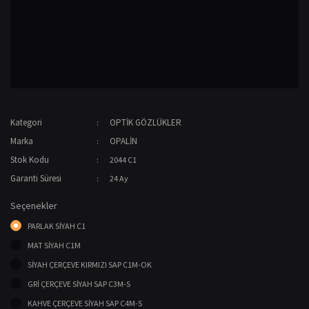
Kategori
OPTİK GÖZLÜKLER
Marka
OPALİN
Stok Kodu
2044 C1
Garanti Süresi
24 Ay
Seçenekler
PARLAK SİYAH C1
MAT SİYAH C1M
SİYAH ÇERÇEVE KIRMIZI SAP C1M-OK
GRİ ÇERÇEVE SİYAH SAP C3M-S
KAHVE ÇERÇEVE SİYAH SAP C4M-S