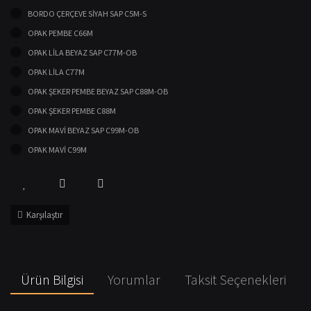
BORDO ÇERÇEVE SİYAH SAP C5M-S
OPAK PEMBE C66M
OPAK LİLA BEYAZ SAP C77M-OB
OPAK LİLA C77M
OPAK ŞEKER PEMBE BEYAZ SAP C88M-OB
OPAK ŞEKER PEMBE C88M
OPAK MAVİ BEYAZ SAP C99M-OB
OPAK MAVİ C99M
Karşılaştır
Ürün Bilgisi
Yorumlar
Taksit Seçenekleri