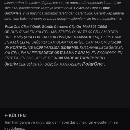
aksesuarları ile birlikte (Orjinal kutusu, ve adınıza düzenlenmiş faturası) ile
size özel paketlenerek kargoya teslim edilir.
PolarOne Clipsli Optik
Gözlükleri
2 yıl boyunca firmamız tarafından garantilidir. Garanti kapsamına
giren tüm bakım-onarım ve parça değişimi işlemleri için bize ulaşabilirsiniz.
PolarOne Clipsli Optik Gözlük Çerçeve Clip On Mod 303 C99M-
OB
DÜNYANIN EN KALİTELİ MALZEMESİ OLAN TR-90 GRİLAMİD'DEN
ÜRETİLMİŞ
(AKILLI VE HAFIZALI İSVİÇRE HAMMADDESİ)
, CLİPS CAMI
EN KALİTELİ VE SAĞLIKLI CAM OLAN POLARİZE CAM TAKILMIŞ
(%100
UV KONTROL VE %100 YANSIMA GİDERME)
, KULLANABİLECEĞİNİZ EN
KALİTELİ, EN HAFİF
(SADECE ORTALAMA 7 GRAM)
, EN EKONOMİK, EN
ESTETİK, EN SAĞLIKLI VE DE
%100 MADE İN TURKEY YERLİ
PolarOne .
ÜRETİM
CLİPSLİ OPTİK GÖZLÜK MARKASIDIR
Bu ürünün fiyat bilgisi, resim, ürün açıklamalarında ve diğer konularda
yetersiz gördüğünüz noktaları öneri formunu kullanarak tarafımıza
Bu ürüne ilk yorumu siz yapın!
E-BÜLTEN
iletebilirsiniz.
Tüm kampanya ve duyurulardan haberdar olmak için e-bültenimize
Görüş ve önerileriniz için teşekkür ederiz.
kaydolunuz.