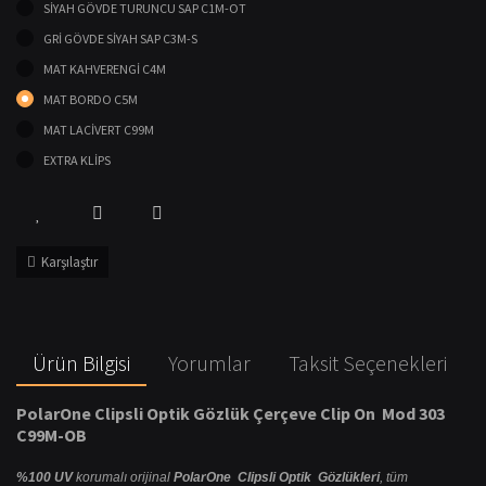
SİYAH GÖVDE TURUNCU SAP C1M-OT
GRİ GÖVDE SİYAH SAP C3M-S
MAT KAHVERENGİ C4M
MAT BORDO C5M
MAT LACİVERT C99M
EXTRA KLİPS
Karşılaştır
Ürün Bilgisi
Yorumlar
Taksit Seçenekleri
PolarOne Clipsli Optik Gözlük Çerçeve Clip On Mod 303
C99M-OB
%100 UV
korumalı orijinal
PolarOne Clipsli Optik Gözlükleri
, tüm