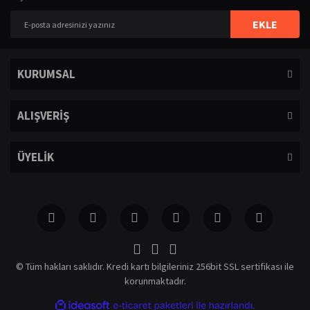
Yorum Yaz
Ürün resmi kalitesiz, bozuk veya görüntülenemiyor.
EKLE
Ürün açıklamasında eksik bilgiler bulunuyor.
Ürün bilgilerinde hatalar bulunuyor.
KURUMSAL
Ürün fiyatı diğer sitelerden daha pahalı.
Bu ürüne benzer farklı alternatifler olmalı.
ALIŞVERİŞ
ÜYELİK
Gönder
© Tüm hakları saklıdır. Kredi kartı bilgileriniz 256bit SSL sertifikası ile
korunmaktadır.
ile
ideasoft
e-