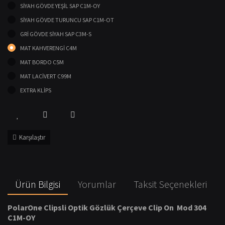
SİYAH GÖVDE YEŞİL SAP C1M-OY
SİYAH GÖVDE TURUNCU SAP C1M-OT
GRİ GÖVDE SİYAH SAP C3M-S
MAT KAHVERENGİ C4M
MAT BORDO C5M
MAT LACİVERT C99M
EXTRA KLİPS
Karşılaştır
Ürün Bilgisi
Yorumlar
Taksit Seçenekleri
PolarOne Clipsli Optik Gözlük Çerçeve Clip On Mod 304
C1M-OY