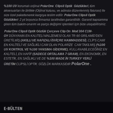
%100 UV
korumalı orijinal
PolarOne Clipsli Optik Gözlükleri
, tüm
aksesuarları ile birlikte (Orjinal kutusu, ve adınıza düzenlenmiş faturası) ile
size özel paketlenerek kargoya teslim edilir.
PolarOne Clipsli Optik
Gözlükleri
2 yıl boyunca firmamız tarafından garantilidir. Garanti kapsamına
giren tüm bakım-onarım ve parça değişimi işlemleri için bize ulaşabilirsiniz.
PolarOne Clipsli Optik Gözlük Çerçeve Clip On Mod 304 C1M-
OY
DÜNYANIN EN KALİTELİ MALZEMESİ OLAN TR-90 GRİLAMİD'DEN
ÜRETİLMİŞ
(AKILLI VE HAFIZALI İSVİÇRE HAMMADDESİ)
, CLİPS CAMI
EN KALİTELİ VE SAĞLIKLI CAM OLAN POLARİZE CAM TAKILMIŞ
(%100
UV KONTROL VE %100 YANSIMA GİDERME)
, KULLANABİLECEĞİNİZ EN
KALİTELİ, EN HAFİF
(SADECE ORTALAMA 7 GRAM)
, EN EKONOMİK, EN
ESTETİK, EN SAĞLIKLI VE DE
%100 MADE İN TURKEY YERLİ
PolarOne .
ÜRETİM
CLİPSLİ OPTİK GÖZLÜK MARKASIDIR
Bu ürünün fiyat bilgisi, resim, ürün açıklamalarında ve diğer konularda
yetersiz gördüğünüz noktaları öneri formunu kullanarak tarafımıza
Bu ürüne ilk yorumu siz yapın!
E-BÜLTEN
iletebilirsiniz.