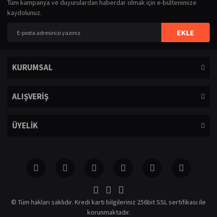
Tüm kampanya ve duyurulardan haberdar olmak için e-bültenimize
Görüş ve önerileriniz için teşekkür ederiz.
kaydolunuz.
Yorum Yaz
Ürün resmi kalitesiz, bozuk veya görüntülenemiyor.
EKLE
Ürün açıklamasında eksik bilgiler bulunuyor.
Ürün bilgilerinde hatalar bulunuyor.
KURUMSAL
Ürün fiyatı diğer sitelerden daha pahalı.
Bu ürüne benzer farklı alternatifler olmalı.
ALIŞVERİŞ
ÜYELİK
Gönder
© Tüm hakları saklıdır. Kredi kartı bilgileriniz 256bit SSL sertifikası ile
korunmaktadır.