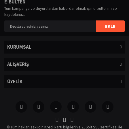
Bu ürüne ilk yorumu siz yapın!
E-BÜLTEN
iletebilirsiniz.
Tüm kampanya ve duyurulardan haberdar olmak için e-bültenimize
Görüş ve önerileriniz için teşekkür ederiz.
kaydolunuz.
Yorum Yaz
Ürün resmi kalitesiz, bozuk veya görüntülenemiyor.
EKLE
Ürün açıklamasında eksik bilgiler bulunuyor.
Ürün bilgilerinde hatalar bulunuyor.
KURUMSAL
Ürün fiyatı diğer sitelerden daha pahalı.
Bu ürüne benzer farklı alternatifler olmalı.
ALIŞVERİŞ
ÜYELİK
Gönder
© Tüm hakları saklıdır. Kredi kartı bilgileriniz 256bit SSL sertifikası ile