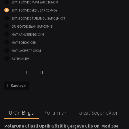
SİYAH GÖVDE MAVİ SAP C1M-OM
SİYAH GÖVDE YEŞİL SAP C1M-OY
SİYAH GÖVDE TURUNCU SAP C1M-OT
GRİ GÖVDE SİYAH SAP C3M-S
MAT KAHVERENGİ C4M
MAT BORDO C5M
MAT LACİVERT C99M
EXTRA KLİPS
Karşılaştır
Ürün Bilgisi
Yorumlar
Taksit Seçenekleri
PolarOne Clipsli Optik Gözlük Çerçeve Clip On Mod 304