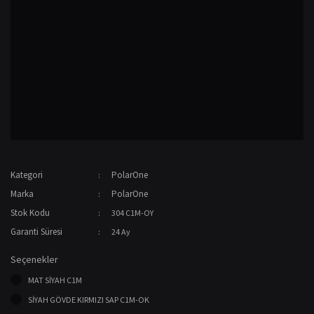
Kategori
PolarOne
Marka
PolarOne
Stok Kodu
304 C1M-OY
Garanti Süresi
24 Ay
Seçenekler
MAT SİYAH C1M
SİYAH GÖVDE KIRMIZI SAP C1M-OK