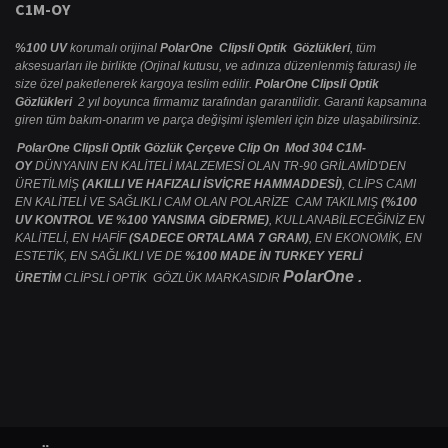
C1M-OY
%100 UV
korumalı orijinal
PolarOne Clipsli Optik Gözlükleri
, tüm
aksesuarları ile birlikte (Orjinal kutusu, ve adınıza düzenlenmiş faturası) ile
size özel paketlenerek kargoya teslim edilir.
PolarOne Clipsli Optik
Gözlükleri
2 yıl boyunca firmamız tarafından garantilidir. Garanti kapsamına
giren tüm bakım-onarım ve parça değişimi işlemleri için bize ulaşabilirsiniz.
PolarOne Clipsli Optik Gözlük Çerçeve Clip On Mod 304 C1M-
OY
DÜNYANIN EN KALİTELİ MALZEMESİ OLAN TR-90 GRİLAMİD'DEN
ÜRETİLMİŞ
(AKILLI VE HAFIZALI İSVİÇRE HAMMADDESİ)
, CLİPS CAMI
EN KALİTELİ VE SAĞLIKLI CAM OLAN POLARİZE CAM TAKILMIŞ
(%100
UV KONTROL VE %100 YANSIMA GİDERME)
, KULLANABİLECEĞİNİZ EN
KALİTELİ, EN HAFİF
(SADECE ORTALAMA 7 GRAM)
, EN EKONOMİK, EN
ESTETİK, EN SAĞLIKLI VE DE
%100 MADE İN TURKEY YERLİ
PolarOne .
ÜRETİM
CLİPSLİ OPTİK GÖZLÜK MARKASIDIR
Bu ürünün fiyat bilgisi, resim, ürün açıklamalarında ve diğer konularda
yetersiz gördüğünüz noktaları öneri formunu kullanarak tarafımıza