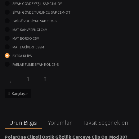
SİYAH GÖVDE YEŞİL SAP C1M-OY
SİYAH GÖVDE TURUNCU SAP C1M-OT
GRİ GÖVDE SİYAH SAP C3M-S
MAT KAHVERENGİ C4M
MAT BORDO C5M
MAT LACİVERT C99M
EXTRA KLİPS
PARLAK FÜME SİYAH KOL C3-S
Karşılaştır
Ürün Bilgisi
Yorumlar
Taksit Seçenekleri
PolarOne Clipsli Optik Gözlük Çerçeve Clip On Mod 307