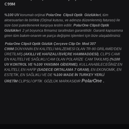
C99M
%100 UV
korumalı orijinal
PolarOne Clipsli Optik Gözlükleri
, tüm
aksesuarları ile birlikte (Orjinal kutusu, ve adınıza düzenlenmiş faturası) ile
size özel paketlenerek kargoya teslim edilir.
PolarOne Clipsli Optik
Gözlükleri
2 yıl boyunca firmamız tarafından garantilidir. Garanti kapsamına
giren tüm bakım-onarım ve parça değişimi işlemleri için bize ulaşabilirsiniz.
PolarOne Clipsli Optik Gözlük Çerçeve Clip On Mod 307
C99M
DÜNYANIN EN KALİTELİ MALZEMESİ OLAN TR-90 GRİLAMİD'DEN
ÜRETİLMİŞ
(AKILLI VE HAFIZALI İSVİÇRE HAMMADDESİ)
, CLİPS CAMI
EN KALİTELİ VE SAĞLIKLI CAM OLAN POLARİZE CAM TAKILMIŞ
(%100
UV KONTROL VE %100 YANSIMA GİDERME)
, KULLANABİLECEĞİNİZ EN
KALİTELİ, EN HAFİF
(SADECE ORTALAMA 7 GRAM)
, EN EKONOMİK, EN
ESTETİK, EN SAĞLIKLI VE DE
%100 MADE İN TURKEY YERLİ
PolarOne .
ÜRETİM
CLİPSLİ OPTİK GÖZLÜK MARKASIDIR
Bu ürünün fiyat bilgisi, resim, ürün açıklamalarında ve diğer konularda
yetersiz gördüğünüz noktaları öneri formunu kullanarak tarafımıza