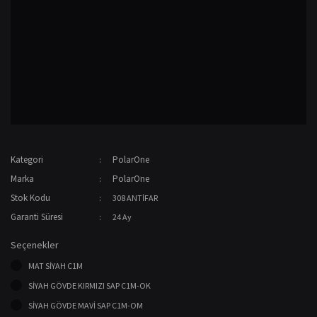
Kategori
PolarOne
Marka
PolarOne
Stok Kodu
308 ANTİFAR
Garanti Süresi
24 Ay
Seçenekler
MAT SİYAH C1M
SİYAH GÖVDE KIRMIZI SAP C1M-OK
SİYAH GÖVDE MAVİ SAP C1M-OM