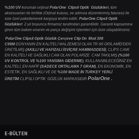
%100 UV
korumalı orijinal
PolarOne Clipsli Optik Gözlükleri
, tüm
aksesuarları ile birlikte (Orjinal kutusu, ve adınıza düzenlenmiş faturası) ile
size özel paketlenerek kargoya teslim edilir.
PolarOne Clipsli Optik
Gözlükleri
2 yıl boyunca firmamız tarafından garantilidir. Garanti kapsamına
giren tüm bakım-onarım ve parça değişimi işlemleri için bize ulaşabilirsiniz.
PolarOne Clipsli Optik Gözlük Çerçeve Clip On Mod 308
C99M
DÜNYANIN EN KALİTELİ MALZEMESİ OLAN TR-90 GRİLAMİD'DEN
ÜRETİLMİŞ
(AKILLI VE HAFIZALI İSVİÇRE HAMMADDESİ)
, CLİPS CAMI
EN KALİTELİ VE SAĞLIKLI CAM OLAN POLARİZE CAM TAKILMIŞ
(%100
UV KONTROL VE %100 YANSIMA GİDERME)
, KULLANABİLECEĞİNİZ EN
KALİTELİ, EN HAFİF
(SADECE ORTALAMA 7 GRAM)
, EN EKONOMİK, EN
ESTETİK, EN SAĞLIKLI VE DE
%100 MADE İN TURKEY YERLİ
PolarOne .
ÜRETİM
CLİPSLİ OPTİK GÖZLÜK MARKASIDIR
Bu ürünün fiyat bilgisi, resim, ürün açıklamalarında ve diğer konularda
yetersiz gördüğünüz noktaları öneri formunu kullanarak tarafımıza
Bu ürüne ilk yorumu siz yapın!
E-BÜLTEN
iletebilirsiniz.