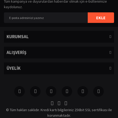
Tüm kampanya ve duyurulardan haberdar olmak için e-bültenimize
Görüş ve önerileriniz için teşekkür ederiz.
kaydolunuz.
Yorum Yaz
Ürün resmi kalitesiz, bozuk veya görüntülenemiyor.
EKLE
Ürün açıklamasında eksik bilgiler bulunuyor.
Ürün bilgilerinde hatalar bulunuyor.
KURUMSAL
Ürün fiyatı diğer sitelerden daha pahalı.
Bu ürüne benzer farklı alternatifler olmalı.
ALIŞVERİŞ
ÜYELİK
Gönder
© Tüm hakları saklıdır. Kredi kartı bilgileriniz 256bit SSL sertifikası ile
korunmaktadır.