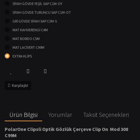
SİYAH GÖVDE YEŞİL SAP C1M-OY
SİYAH GÖVDE TURUNCU SAP C1M-OT
GRİ GÖVDE SİYAH SAP C3M-S
MAT KAHVERENGİ C4M
MAT BORDO C5M
MAT LACİVERT C99M
EXTRA KLİPS
Karşılaştır
Ürün Bilgisi
Yorumlar
Taksit Seçenekleri
PolarOne Clipsli Optik Gözlük Çerçeve Clip On Mod 308
C99M