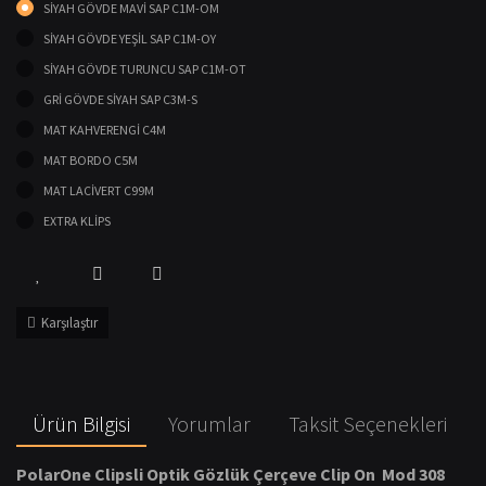
SİYAH GÖVDE MAVİ SAP C1M-OM
SİYAH GÖVDE YEŞİL SAP C1M-OY
SİYAH GÖVDE TURUNCU SAP C1M-OT
GRİ GÖVDE SİYAH SAP C3M-S
MAT KAHVERENGİ C4M
MAT BORDO C5M
MAT LACİVERT C99M
EXTRA KLİPS
Karşılaştır
Ürün Bilgisi
Yorumlar
Taksit Seçenekleri
PolarOne Clipsli Optik Gözlük Çerçeve Clip On Mod 308