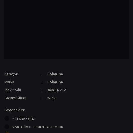
Kategori
PolarOne
Marka
PolarOne
Stok Kodu
308 C1M-OM
Garanti Süresi
24 Ay
Seçenekler
MAT SİYAH C1M
SİYAH GÖVDE KIRMIZI SAP C1M-OK