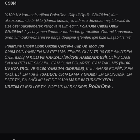
C99M
%100 UV
korumalı orijinal
PolarOne Clipsli Optik Gözlükleri
, tüm
aksesuarları ile birlikte (Orjinal kutusu, ve adınıza düzenlenmiş faturası) ile
size özel paketlenerek kargoya teslim edilir.
PolarOne Clipsli Optik
Gözlükleri
2 yıl boyunca firmamız tarafından garantilidir. Garanti kapsamına
giren tüm bakım-onarım ve parça değişimi işlemleri için bize ulaşabilirsiniz.
PolarOne Clipsli Optik Gözlük Çerçeve Clip On Mod 308
C99M
DÜNYANIN EN KALİTELİ MALZEMESİ OLAN TR-90 GRİLAMİD'DEN
ÜRETİLMİŞ
(AKILLI VE HAFIZALI İSVİÇRE HAMMADDESİ)
, CLİPS CAMI
EN KALİTELİ VE SAĞLIKLI CAM OLAN POLARİZE CAM TAKILMIŞ
(%100
UV KONTROL VE %100 YANSIMA GİDERME)
, KULLANABİLECEĞİNİZ EN
KALİTELİ, EN HAFİF
(SADECE ORTALAMA 7 GRAM)
, EN EKONOMİK, EN
ESTETİK, EN SAĞLIKLI VE DE
%100 MADE İN TURKEY YERLİ
PolarOne .
ÜRETİM
CLİPSLİ OPTİK GÖZLÜK MARKASIDIR
Bu ürünün fiyat bilgisi, resim, ürün açıklamalarında ve diğer konularda
yetersiz gördüğünüz noktaları öneri formunu kullanarak tarafımıza