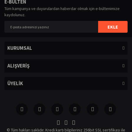
Bu ürüne ilk yorumu siz yapın!
E-BÜLTEN
iletebilirsiniz.
Tüm kampanya ve duyurulardan haberdar olmak için e-bültenimize
Görüş ve önerileriniz için teşekkür ederiz.
kaydolunuz.
Yorum Yaz
Ürün resmi kalitesiz, bozuk veya görüntülenemiyor.
EKLE
Ürün açıklamasında eksik bilgiler bulunuyor.
Ürün bilgilerinde hatalar bulunuyor.
KURUMSAL
Ürün fiyatı diğer sitelerden daha pahalı.
Bu ürüne benzer farklı alternatifler olmalı.
ALIŞVERİŞ
ÜYELİK
Gönder
© Tüm hakları saklıdır. Kredi kartı bilgileriniz 256bit SSL sertifikası ile