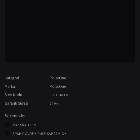
Kategori
PolarOne
Marka
PolarOne
Stok Kodu
308 C1M-OY
Garanti Süresi
24 Ay
Seçenekler
MAT SİYAH C1M
SİYAH GÖVDE KIRMIZI SAP C1M-OK