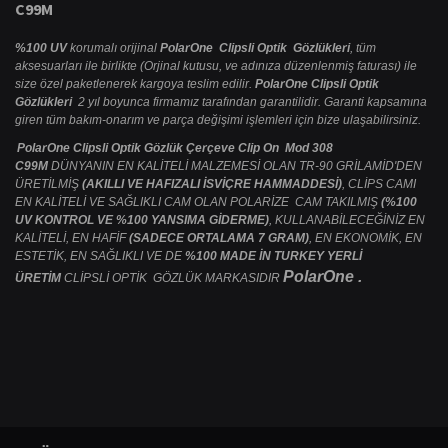
C99M
%100 UV
korumalı orijinal
PolarOne Clipsli Optik Gözlükleri
, tüm
aksesuarları ile birlikte (Orjinal kutusu, ve adınıza düzenlenmiş faturası) ile
size özel paketlenerek kargoya teslim edilir.
PolarOne Clipsli Optik
Gözlükleri
2 yıl boyunca firmamız tarafından garantilidir. Garanti kapsamına
giren tüm bakım-onarım ve parça değişimi işlemleri için bize ulaşabilirsiniz.
PolarOne Clipsli Optik Gözlük Çerçeve Clip On Mod 308
C99M
DÜNYANIN EN KALİTELİ MALZEMESİ OLAN TR-90 GRİLAMİD'DEN
ÜRETİLMİŞ
(AKILLI VE HAFIZALI İSVİÇRE HAMMADDESİ)
, CLİPS CAMI
EN KALİTELİ VE SAĞLIKLI CAM OLAN POLARİZE CAM TAKILMIŞ
(%100
UV KONTROL VE %100 YANSIMA GİDERME)
, KULLANABİLECEĞİNİZ EN
KALİTELİ, EN HAFİF
(SADECE ORTALAMA 7 GRAM)
, EN EKONOMİK, EN
ESTETİK, EN SAĞLIKLI VE DE
%100 MADE İN TURKEY YERLİ
PolarOne .
ÜRETİM
CLİPSLİ OPTİK GÖZLÜK MARKASIDIR
Bu ürünün fiyat bilgisi, resim, ürün açıklamalarında ve diğer konularda
yetersiz gördüğünüz noktaları öneri formunu kullanarak tarafımıza