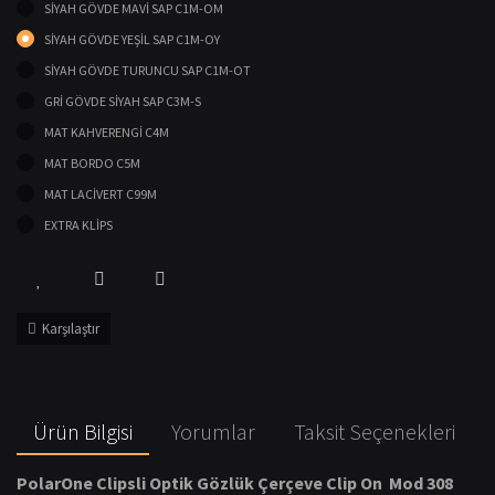
SİYAH GÖVDE MAVİ SAP C1M-OM
SİYAH GÖVDE YEŞİL SAP C1M-OY
SİYAH GÖVDE TURUNCU SAP C1M-OT
GRİ GÖVDE SİYAH SAP C3M-S
MAT KAHVERENGİ C4M
MAT BORDO C5M
MAT LACİVERT C99M
EXTRA KLİPS
Karşılaştır
Ürün Bilgisi
Yorumlar
Taksit Seçenekleri
PolarOne Clipsli Optik Gözlük Çerçeve Clip On Mod 308