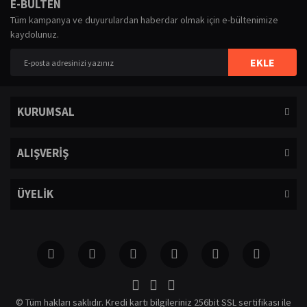
Bu ürüne ilk yorumu siz yapın!
E-BÜLTEN
iletebilirsiniz.
Tüm kampanya ve duyurulardan haberdar olmak için e-bültenimize
Görüş ve önerileriniz için teşekkür ederiz.
kaydolunuz.
Yorum Yaz
Ürün resmi kalitesiz, bozuk veya görüntülenemiyor.
EKLE
Ürün açıklamasında eksik bilgiler bulunuyor.
Ürün bilgilerinde hatalar bulunuyor.
KURUMSAL
Ürün fiyatı diğer sitelerden daha pahalı.
Bu ürüne benzer farklı alternatifler olmalı.
ALIŞVERİŞ
ÜYELİK
Gönder
© Tüm hakları saklıdır. Kredi kartı bilgileriniz 256bit SSL sertifikası ile