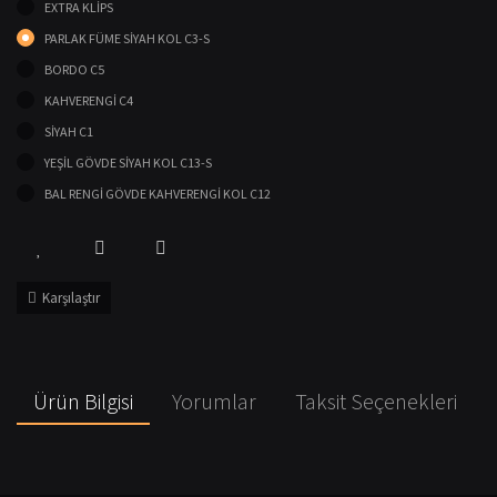
EXTRA KLİPS
PARLAK FÜME SİYAH KOL C3-S
BORDO C5
KAHVERENGİ C4
SİYAH C1
YEŞİL GÖVDE SİYAH KOL C13-S
BAL RENGİ GÖVDE KAHVERENGİ KOL C12
Karşılaştır
Ürün Bilgisi
Yorumlar
Taksit Seçenekleri
Bu ürünün fiyat bilgisi, resim, ürün açıklamalarında ve diğer konularda