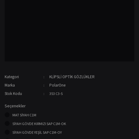
Kategori
KLİPSLİ OPTİK GÖZLÜKLER
Marka
PolarOne
Stok Kodu
353 C3-S
Seçenekler
MAT SİYAH C1M
SİYAH GÖVDE KIRMIZI SAP C1M-OK
SİYAH GÖVDE YEŞİL SAP C1M-OY