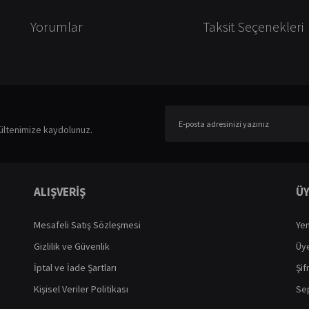
Yorumlar
Taksit Seçenekleri
er konularda yetersiz gördüğünüz noktaları öneri formunu kullanarak tarafımıza ileteb
Bu ürüne ilk yorumu siz yapın!
ültenimize kaydolunuz.
Yorum Yaz
ALIŞVERİŞ
ÜY
Mesafeli Satış Sözleşmesi
Yen
Gizlilik ve Güvenlik
Üye
İptal ve İade Şartları
Şif
Kişisel Veriler Politikası
Sep
Gönder