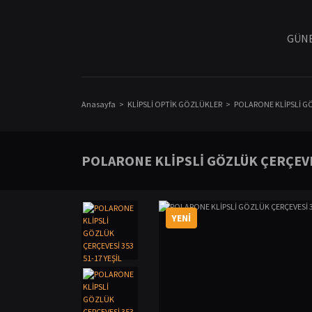
GÜNE
Anasayfa
KLİPSLİ OPTİK GÖZLÜKLER
POLARONE KLİPSLİ GÖ
POLARONE KLİPSLİ GÖZLÜK ÇERÇEVES
YENİ