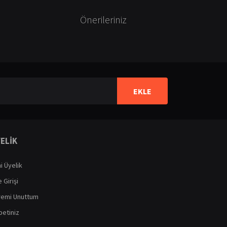
Önerileriniz
ilirsiniz.
EKLE
ELİK
i Üyelik
 Girişi
remi Unuttum
etiniz