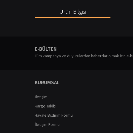
Ürün Bilgisi
Bu ürünün fiyat bilgisi, resim, ürün açıklamalarında ve diğ
Görüş ve önerileriniz için teşekkür ederiz.
E-BÜLTEN
Ürün resmi kalitesiz, bozuk veya görüntülenemiyor.
Tüm kampanya ve duyurulardan haberdar olmak için e-b
Ürün açıklamasında eksik bilgiler bulunuyor.
Ürün bilgilerinde hatalar bulunuyor.
Ürün fiyatı diğer sitelerden daha pahalı.
KURUMSAL
Bu ürüne benzer farklı alternatifler olmalı.
İletişim
Kargo Takibi
Havale Bildirim Formu
İletişim Formu