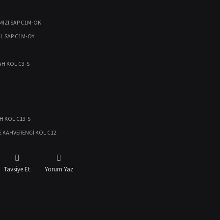
MIZI SAP C1M-OK
İL SAP C1M-OY
AH KOL C3-S
AH KOL C13-S
E KAHVERENGİ KOL C12
Tavsiye Et
Yorum Yaz