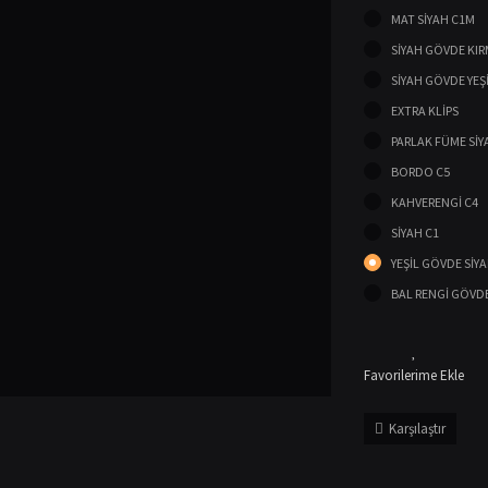
MAT SİYAH C1M
SİYAH GÖVDE KIR
SİYAH GÖVDE YEŞ
EXTRA KLİPS
PARLAK FÜME SİY
BORDO C5
KAHVERENGİ C4
SİYAH C1
YEŞİL GÖVDE SİY
BAL RENGİ GÖVD
Karşılaştır