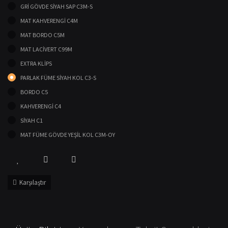
GRİ GÖVDE SİYAH SAP C3M-S
MAT KAHVERENGİ C4M
MAT BORDO C5M
MAT LACİVERT C99M
EXTRA KLİPS
PARLAK FÜME SİYAH KOL C3-S
BORDO C5
KAHVERENGİ C4
SİYAH C1
MAT FÜME GÖVDE YEŞİL KOL C3M-OY
Karşılaştır