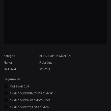
Kategori
KLİPSLİ OPTİK GÖZLÜKLER
Marka
PolarOne
Stok Kodu
352 C3-S
Seçenekler
MAT SİYAH C1M
SİYAH GÖVDE KIRMIZI SAP C1M-OK
SİYAH GÖVDE MAVİ SAP C1M-OM
SİYAH GÖVDE YEŞİL SAP C1M-OY