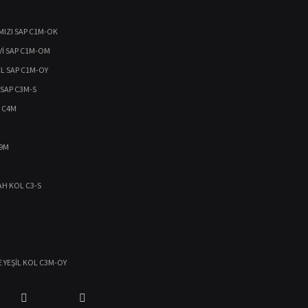
MIZI SAP C1M-OK
Vİ SAP C1M-OM
İL SAP C1M-OY
 SAP C3M-S
 C4M
99M
AH KOL C3-S
 YEŞİL KOL C3M-OY