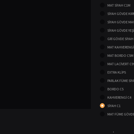
MAT SİYAH C1M
SİYAH GÖVDE KIR
SİYAH GÖVDE MA
SİYAH GÖVDE YEŞ
GRİ GÖVDE SİYAH
MAT KAHVERENGİ
MAT BORDO C5M
MAT LACİVERT C
EXTRA KLİPS
PARLAK FÜME SİY
BORDO C5
KAHVERENGİ C4
SİYAH C1
MAT FÜME GÖVDE