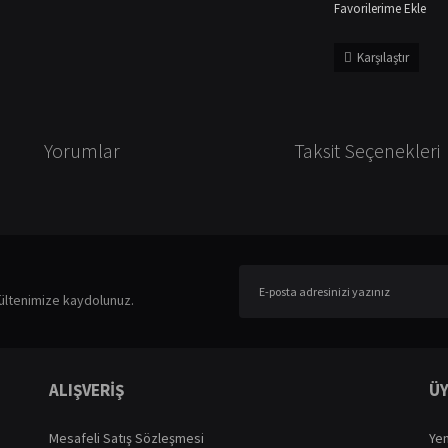
Karşılaştır
Yorumlar
Taksit Seçenekleri
er konularda yetersiz gördüğünüz noktaları öneri formunu kullanarak tarafımıza ileteb
Bu ürüne ilk yorumu siz yapın!
ültenimize kaydolunuz.
Yorum Yaz
ALIŞVERİŞ
ÜY
Mesafeli Satış Sözleşmesi
Yen