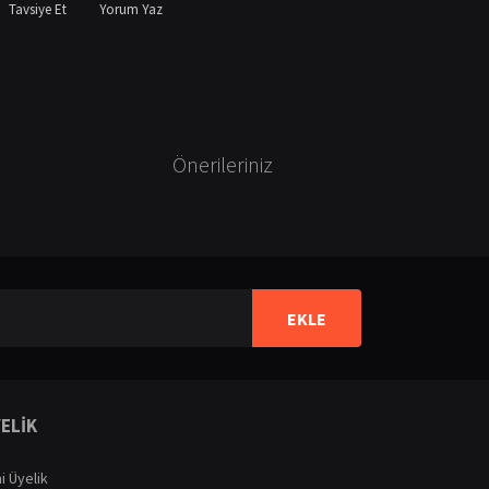
Tavsiye Et
Yorum Yaz
Önerileriniz
ilirsiniz.
EKLE
ELİK
i Üyelik