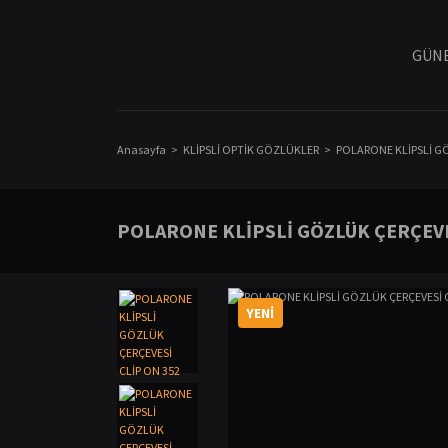
GÜNE
Anasayfa
KLİPSLİ OPTİK GÖZLÜKLER
POLARONE KLİPSLİ GÖ
POLARONE KLİPSLİ GÖZLÜK ÇERÇEVES
YENİ