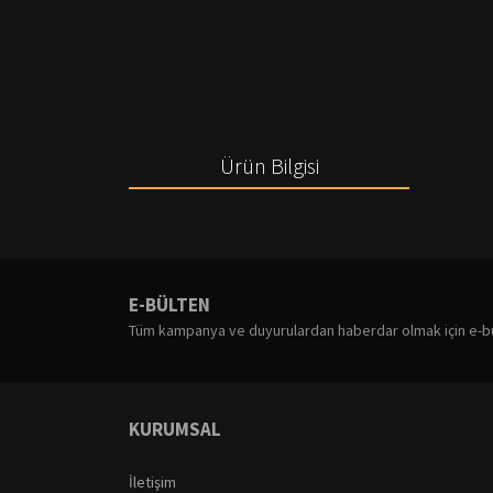
Ürün Bilgisi
Bu ürünün fiyat bilgisi, resim, ürün açıklamalarında ve diğ
Görüş ve önerileriniz için teşekkür ederiz.
E-BÜLTEN
Ürün resmi kalitesiz, bozuk veya görüntülenemiyor.
Tüm kampanya ve duyurulardan haberdar olmak için e-b
Ürün açıklamasında eksik bilgiler bulunuyor.
Ürün bilgilerinde hatalar bulunuyor.
Ürün fiyatı diğer sitelerden daha pahalı.
KURUMSAL
Bu ürüne benzer farklı alternatifler olmalı.
İletişim